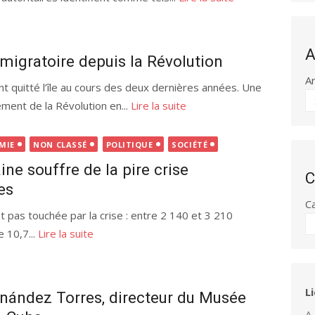
A
migratoire depuis la Révolution
A
nt quitté l’île au cours des deux dernières années. Une
ment de la Révolution en...
Lire la suite
MIE
NON CLASSÉ
POLITIQUE
SOCIÉTÉ
ne souffre de la pire crise
C
es
C
st pas touchée par la crise : entre 2 140 et 3 210
 10,7...
Lire la suite
L
rnández Torres, directeur du Musée
A 