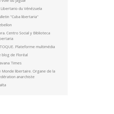
 voie du jaguar
 Libertario du Vénézuela
lletin "Cuba libertaria"
ebelíon
ra. Centro Social y Biblioteca
bertaria
lTOQUE. Plateforme multimédia
 blog de Floréal
avana Times
 Monde libertaire. Organe de la
édération anarchiste
alta