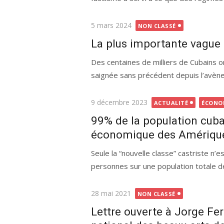
Publié
5 mars 2024
NON CLASSÉ
le
La plus importante vague 
Des centaines de milliers de Cubains o
saignée sans précédent depuis l’avène
Publié
9 décembre 2023
ACTUALITÉ
ÉCONO
le
99% de la population cubai
économique des Amériqu
Seule la “nouvelle classe” castriste n’e
personnes sur une population totale de
Publié
28 mai 2021
NON CLASSÉ
le
Lettre ouverte à Jorge Fe