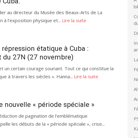
e Cuba.
bi
nder au directeur du Musée des Beaux-Arts de La
Co
 à l’exposition physique et...
Lire la suite
d
D
In
répression étatique à Cuba :
a
t du 27N (27 novembre)
L
et un certain courage souriant. Tout ce qui constitue la
Fé
ue à travers les siècles ». Hanna...
Lire la suite
N
Al
Au
e nouvelle « période spéciale »
Fé
 réduction de pagination de l’emblématique
PS
elle les débuts de la « période spéciale », crise...
K