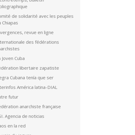
bliographique
mité de solidarité avec les peuples
u Chiapas
ivergences, revue en ligne
ternationale des fédérations
narchistes
a Joven Cuba
dération libertaire zapatiste
egra Cubana tenía que ser
terinfos América latina-DIAL
tre futur
dération anarchiste française
I. Agencia de noticias
aos en la red