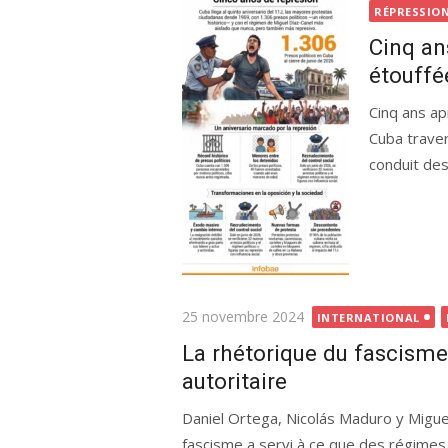
le
RÉPRESSIO
Cinq an
étouffé
Cinq ans ap
Cuba traver
conduit des 
Publié
25 novembre 2024
INTERNATIONAL
le
La rhétorique du fascisme 
autoritaire
Daniel Ortega, Nicolás Maduro y Miguel
fascisme a servi à ce que des régimes 