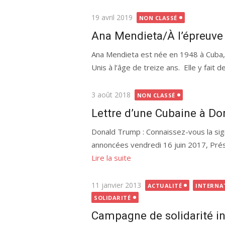
Publié
19 avril 2019
NON CLASSÉ
le
Ana Mendieta/À l’épreuve 
Ana Mendieta est née en 1948 à Cuba, e
Unis à l’âge de treize ans. Elle y fait de
Publié
3 août 2018
NON CLASSÉ
le
Lettre d’une Cubaine à D
Donald Trump : Connaissez-vous la sig
annoncées vendredi 16 juin 2017, Prés
Lire la suite
Publié
11 janvier 2013
ACTUALITÉ
INTERNA
le
SOLIDARITÉ
Campagne de solidarité int