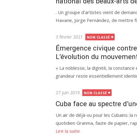
national des beaux-arts d
. Un groupe d’artistes vient de dema
Havane, Jorge Fernández, de mettre fin
Publié
3 février 2021
NON CLASSÉ
le
Émergence civique contre 
L’évolution du mouvemen
« La noblesse, la dignité, la constance 
grandeur reste essentiellement identiq
Publié
27 juin 2019
NON CLASSÉ
le
Cuba face au spectre d’un
Un air de déjà-vu pour les Cubains: la
quotidien Granma, faute de papier, rapp
Lire la suite