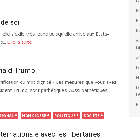
La
El
Bu
de soi
R
lle s’exile très jeune puisqu’elle arrive aux Etats-
Ab
s...
Lire la suite
Li
e
Le
onald Trump
H
nification du mot dignité ? Les mesures que vous avez
Le
ident Trump, sont pathétiques. Aussi pathétiques...
F
Ri
TIONAL
NON CLASSÉ
POLITIQUE
SOCIÉTÉ
ernationale avec les libertaires