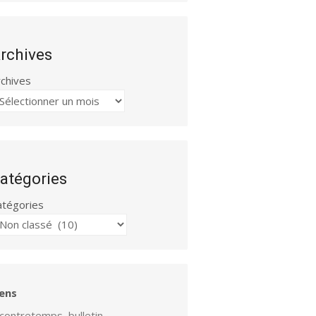
rchives
rchives
atégories
atégories
iens
contretemps, bulletin